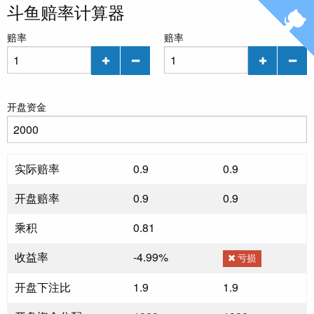
斗鱼赔率计算器
赔率
赔率
开盘资金
实际赔率
0.9
0.9
开盘赔率
0.9
0.9
乘积
0.81
收益率
-4.99
%
亏损
开盘下注比
1.9
1.9